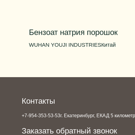
Бензоат натрия порошок
WUHAN YOUJI INDUSTRIES
Китай
Массовая доля основного вещества
99 %
Цвет
бесцветный
Запах
почти без запаха
Вес упаковки
25 кг
Контакты
+7-954-353-53-53
г. Екатеринбург, ЕКАД 5 километр,
Заказать обратный звонок