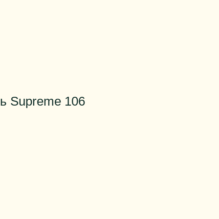
ь Supreme 106
нее
81
состоянии
2ч-5000-
5500
состоянии
24ч-5200-
5800