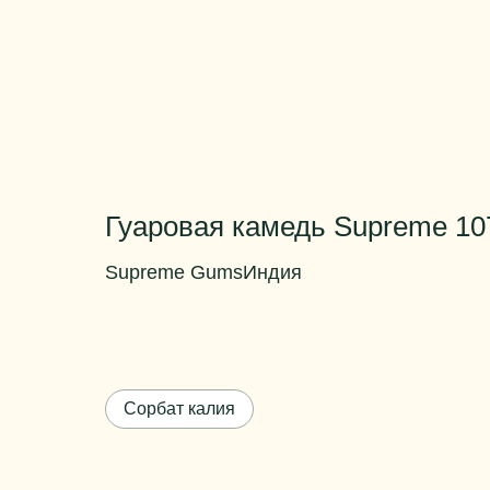
Гуаровая камедь Supreme 10
Supreme Gums
Индия
Галактоманнан, не менее
81
Вязкость в холодном состоянии
2ч-550
1%
6100
Сорбат калия
Вязкость в холодном состоянии
24ч-560
1%
6300