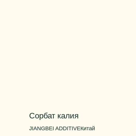
Сорбат калия
JIANGBEI ADDITIVE
Китай