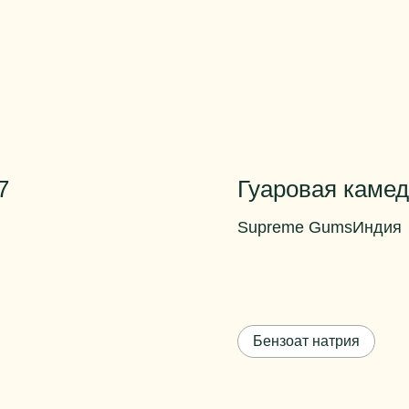
7
Гуаровая камед
Supreme Gums
Индия
Галактоманнан, не ме
0-
Вязкость в холодном 
1%
Бензоат натрия
0-
Вязкость в холодном 
1%