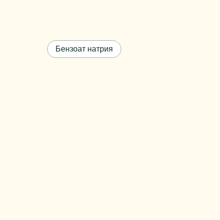
Массовая доля основного
99,0 -
вещества
100,0
Цвет
белый
Бензоат натрия
Вес упаковки
25 кг