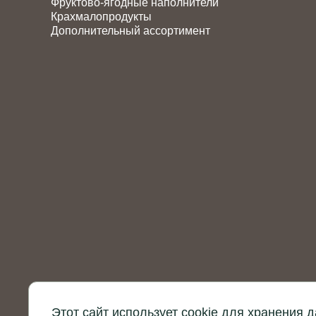
Фруктово-ягодные наполнители
Крахмалопродукты
Дополнительный ассортимент
Этот сайт использует cookie для хранения 