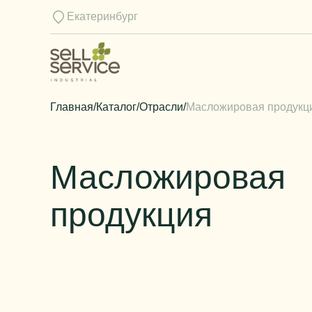
Екатеринбург
Главная
/
Каталог
/
Отрасли
/
Масложировая продукц
Масложировая
продукция