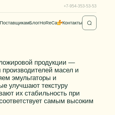
+7-954-353-53-53
Поставщикам
Блог
HoReCa
Контакты
ложировой продукции —
 производителей масел и
яем эмульгаторы и
ые улучшают текстуру
вают их стабильность при
 соответствует самым высоким