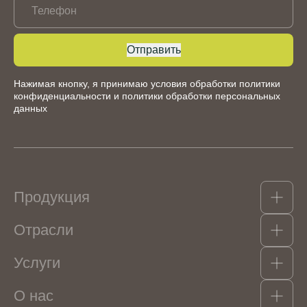
Телефон
Отправить
Нажимая кнопку, я принимаю условия обработки
политики
конфиденциальности
и
политики обработки персональных
данных
Продукция
Отрасли
Какао-продукты
Гидроколлоиды, структурообразователи и
Услуги
эмульгаторы
Кондитерские изделия
Орехи, сухофрукты, цукаты
Мороженое
Консерванты и пищевые кислоты
О нас
Напитки безалкогольные
Логистика